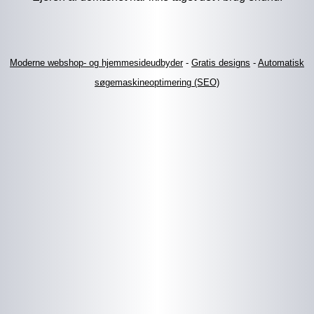
Moderne webshop- og hjemmesideudbyder
-
Gratis designs
-
Automatisk
søgemaskineoptimering (SEO)