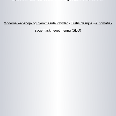
Moderne webshop- og hjemmesideudbyder
-
Gratis designs
-
Automatisk
søgemaskineoptimering (SEO)