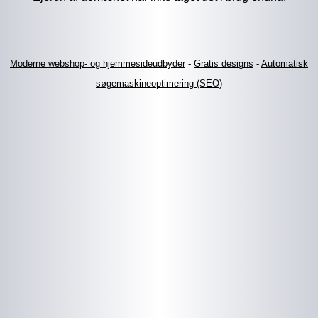
Moderne webshop- og hjemmesideudbyder
-
Gratis designs
-
Automatisk
søgemaskineoptimering (SEO)